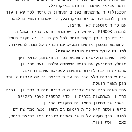
חומר פנימי משתנה וחימום במיקרוגל.
הטכנולוגיה שהתפתחה בשנים האחרונות גרמה לכך שאין עוד
צורך לחמם את הכרית במיקרוגל, כך שאתם חופשיים לצאת
עם כרית מוטענת לאן שתרצו.
לחברת PINOOK הישראלית, יש מוצר חדש. כרית חשמלית
וניידת כך ניתן לקחת אותה לכל מקום, בו יש מקור חשמל
ולהשתמש במטען מותאם המגיע עם הכרית על מנת להטעינה.
למי יש צורך בכרית חימום אישית?
לפני שאתם מחליטים להשתמש בכרית חימום, כדאי ואף
מומלץ להתייעץ עם רופא המשפחה שלכם, זאת מכיוון
שהכרית חייבת להיות מותאמת לפציעה שאתם חווים.
שימוש בכרית הלא הנכונה עבור פציעה יכולה לגרום ליותר
נזק מאשר תועלת.
אחד השימושים הפופולריים הוא כרית חימום בהריון. נשים
בהריון משתמשות בכרית זו כדי להפחית כאבי רגליים
וכאבי גב תחתון המצויים בתקופת הריון.
כרית נוספת היא כרית חימום גב תחתון אשר ממריצה דם
למוח ובכך מקלה על סוגי כאבים שונים כמו פריצת דיסק,
כאבי ווסת ועוד.