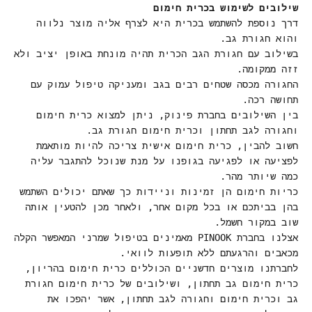
שילובים לשימוש בכרית חימום
דרך נוספת להשתמש בכרית היא לצרף אליה מוצר נלווה
והוא חגורת גב.
בשילוב עם חגורת הגב הכרית תהיה מונחת באופן יציב ולא
זזה ממקומה.
החגורה מכסה שטחים רבים בגב ומעניקה טיפול עמוק עם
תחושה רכה.
בין השילובים בחברת פינוק, ניתן למצוא כרית חימום
וחגורה לגב תחתון וכרית חימום חגורת גב.
חשוב להבין, כרית חימום אישית צריכה להיות מותאמת
לפציעה או לפגיעה בגופנו על מנת שנוכל להתגבר עליה
כמה שיותר מהר.
כריות חימום הן זמינות וניידות כך שאתם יכולים השתמש
בהן בביתכם או בכל מקום אחר, ולאחר מכן להטעין אותה
שוב במקור חשמל.
אצלנו בחברת PINOOK מאמינים בטיפול שמרני המאפשר הקלה
מכאבים והרגעתם ללא תופעות לוואי.
לחברתנו מוצרים חדשניים הכוללים כרית חימום בהריון,
כרית חימום גב תחתון, ושילובים של כרית חימום חגורת
גב וכרית חימום וחגורה לגב תחתון, אשר יהפכו את