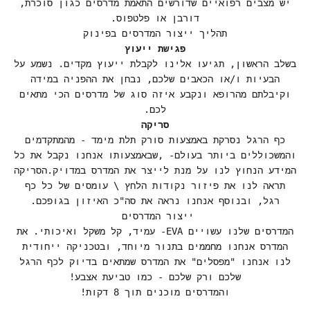
יש מצבים רפואיים שדורשים התאמת מדרסים כגון סוכרת,
דורבן או פלטפוס.
תהליך ייצור המדרסים בפינוק
פגישת ייעוץ
בשלב הראשון, תגיעו אלינו לקבלת ייעוץ מקדים. נשמע על
הבעיות ו/או הכאבים שלכם, נבחן את ההפניה במידה
וקיבלתם מהרופא ונקבע איזה סוג של מדרסים הכי מתאים
לכם.
סריקה
כף הרגל נסרקת באמצעות סורק תלת מימד - מהמתקדמים
והמשכוללים ביותר בעולם- ,שבאמצעותו אנחנו נקבל את כל
המידע הנחוץ לנו על מנת לייצר את המדרס במדויק.הסריקה
תראה לנו את פיזור נקודות הלחץ \ עומסים של כל כף
רגל, ובנוסף אנחנו נראה את סה"כ האיזון בגופכם.
ייצור המדרסים
המדרסים שלנו עשויים EVA- עמיד, קל משקל ואיכותי. את
המדרס אנחנו מחממים בתנור מיוחד, ובטכניקה ייחודית
לנו אנחנו "מפסלים" את המדרס שמתאים בדיוק לכף הרגל
שלכם ורק שלכם - כמו טביעת אצבע!
והמדרסים מוכנים תוך 8 דקות!