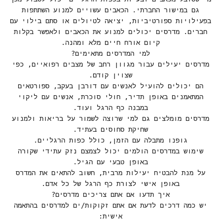
גם במישור החברתי. הכאבים עשויים למנוע השתתפות
בפעילויות ספורטיביות, יציאה לטיולים או סתם בילוי עם
חברים. מדרסים יכולים למנוע את הכאבים ולאפשר בקלות
קיום אורח חיים מלא ומהנה.
למי המדרסים מתאימים?
מדרסים יעילים עבור מגוון רחב של מצבים רפואיים, כפי
שצוין קודם.
הם יכולים להועיל לאנשים עם דורבן בעקב, ספורטאים
המתאמנים באופן תדיר, חולי סוכרת, אנשים עם ליקוי
במבנה כף הרגל ועוד.
מדרסים מומלצים גם למי שרוצה לשמור על בריאות ולמנוע
שחיקת סחוסים בעתיד.
גופנו מתבלה עם הזמן, כולל כפות הרגליים.
שימוש במדרסים הולמים יכול לצמצם נזק עתידי שקורה
באופן טבעי עם הגיל.
על מנת להבטיח יעילות מרבית, חשוב להתאים את המדרס
באופן אישי לצורת כף הרגל של כל אדם.
איך תדעו אם אתם צריכים מדרסים?
יש כמה דרכים לדעת אם אתם זקוקות/ים למדרסים בהתאמה
אישית: