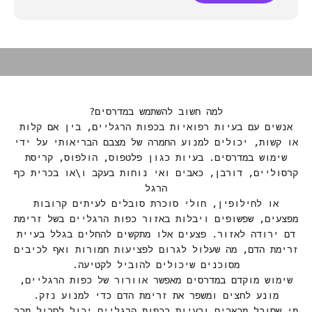
PRO FLAT-FEET
למה חשוב להשתמש במדרסים?
אנשים עם בעיות רפואיות בכפות הרגליים, בין אם קלות
או קשות, יכולים למנוע החמרה של מצבם הבריאותי על ידי
שימוש במדרסים. בעיות כגון פלטפוס, הולפוס, קריסת
קרסוליים, דורבן, כאבים ואי נוחות בעקב ו\או בכרית כף
הרגל
או לחילופין, חולי סוכרת סובלים לעיתים קרובות
מפצעים, שפשופים ויבלות באזור כפות הרגליים בשל זרימת
דם ירודה לאזור. פצעים אלו מתקשים להחלים בגלל בעיית
זרימת הדם, מה שעלול לגרום לפציעות חמורות ואף לכיבים
מסוכנים שיכולים להוביל לקטיעה.
שימוש מוקדם במדרסים מאפשר אוורור של כפות הרגליים,
מונע לחצים ומשפר את זרימת הדם כדי למנוע נזק.
מי שסובל מכאבים ובעיות בכפות הרגליים יכול לסבול מכך