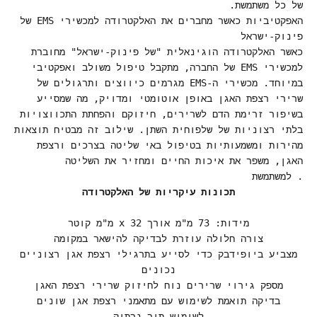
של כל משתמשת.
האפקטיביות כאשר מחברים את האלקטרודה למכשירי EMS של
פינוק-ישראל
כאשר האלקטרודה הוגינאלית "של פינוק-ישראל" מחוברת
למכשירי EMS של החברה, מתקבל טיפול משולב ואפקטיבי
במיוחד. מכשירי ה-EMS מגרמים כיווצים ותרגולים של
שרירי רצפת האגן באופן אוטומטי ומדויק, מה שמסייע
בשיפור זרימת הדם לשרירים, חיזוקם והפחתת התכווצויות
בלתי רצוניות של שלפוחית השתן. שילוב זה מבטיח תוצאות
מהירות ומשמעותיות בטיפול באי שליטה בצרכים ורצפת
האגן, משפר את איכות החיים ומחזיר את השליטה
. למשתמשת
תכונות עיקריות של האלקטרודה
מידות: 73 מ"מ אורך x 32 מ"מ קוטר
צורה חלולה עוזרת לבדיקה להישאר במקומה
מצביע ביופידבק כדי לסייע בתרגילי רצפת אגן רצוניים
נכונים
מספק גירוי שרירים נוח לחיזוק שרירי רצפת האגן
בדיקה תואמת לשימוש עם מתאמני רצפת אגן שונים
לשימוש תוך נרתיק