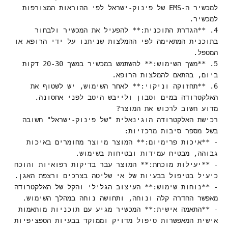
למכשיר ה-EMS של פינוק-ישראל לפי ההוראות המצורפות
למכשיר.
4. **הגדרת התוכנית:** להפעיל את המכשיר ולבחור
בתוכנית המתאימה לפי ההמלצות שניתנו על ידי הרופא או
המטפל.
5. **משך השימוש:** להשתמש במכשיר במשך 20-30 דקות
ביום, בהתאם להמלצות הרופא.
6. **תחזוקה וניקוי:** לאחר השימוש, יש לשטוף את
האלקטרודה במים וסבון ולייבש היטב לפני אחסונה.
מדוע חשוב לרכוש את המוצר?
רכישת האלקטרודה הוגינאלית "של פינוק-ישראל" חשובה
בשל מספר סיבות מרכזיות:
- **איכות פרימיום:** המוצר מיוצר מחומרים באיכות
גבוהה, מבטיח עמידות ובטיחות בשימוש.
- **יעילות מוכחת:** המוצר עבר בדיקות רפואיות והוכח
כיעיל בטיפול בבעיות של אי שליטה בצרכים ורצפת האגן.
- **נוחות שימוש:** העיצוב הגלילי והקל של האלקטרודה
מאפשר החדרה קלה ונוחה, ותחושה נוחה במהלך השימוש.
- **התאמה אישית:** המכשיר מגיע עם תוכניות מותאמות
אישית המאפשרות טיפול מדויק וממוקד בבעיות הספציפיות