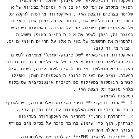
האלקטרודה הוגינאלית "של פינוק-ישראל" היא מכשיר
רפואי מתקדם שנועד לסייע בניהול וטיפול בבעיות של אי
שליטה בצרכים ורצפת האגן. האלקטרודה מיועדת להקלה על
תסמינים כמו דליפת שתן, חוסר שליטה במתן שתן ובעיות
של שלפוחית שתן פעילה יתר על המידה. באמצעות השימוש
במוצר זה, ניתן לשפר את איכות החיים באופן משמעותי
ולהפחית את ההשפעה של בעיות אלו על החיים היומיומיים.
עבור מי זה טוב?
האלקטרודה הוגינאלית "של פינוק-ישראל" מתאימה לנשים
בכל הגילאים הסובלות מבעיות של אי שליטה בצרכים ורצפת
האגן. היא מומלצת במיוחד לנשים לאחר לידה, נשים בגיל
המעבר, נשים עם בעיות כרוניות בשלפוחית השתן ואפילו
לנשים העוסקות בפעילות ספורטיבית אינטנסיבית שסובלות
מלחץ מוגבר על רצפת האגן.
המלצות לשימוש
1. **הכנה וניקוי:** לפני השימוש באלקטרודה, יש לשטוף
היטב את הידיים ואת האלקטרודה עם מים וסבון עדין.
2. **החדרה נוחה:** להחדיר את האלקטרודה בעדינות
לנרתיק, תוך כדי שימוש בחומר סיכה על בסיס מים במידת
הצורך להקלת ההחדרה.
3. **חיבור למכשיר EMS:** יש לחבר את האלקטרודה