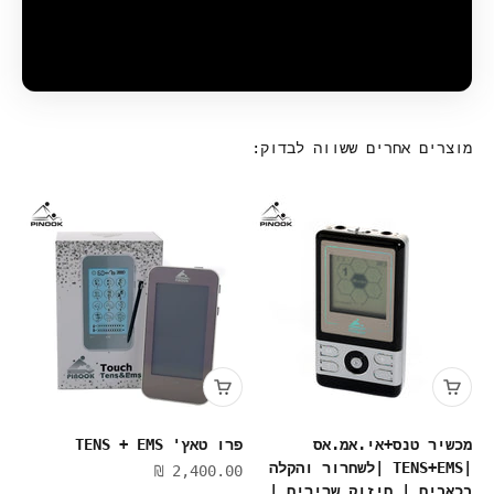
מוצרים אחרים ששווה לבדוק:
מכשיר טנס+אי.אמ.אס
פרו טאץ' TENS + EMS
|TENS+EMS |לשחרור והקלה
מחיר מבצע
2,400.00 ₪
בכאבים | חיזוק שרירים |