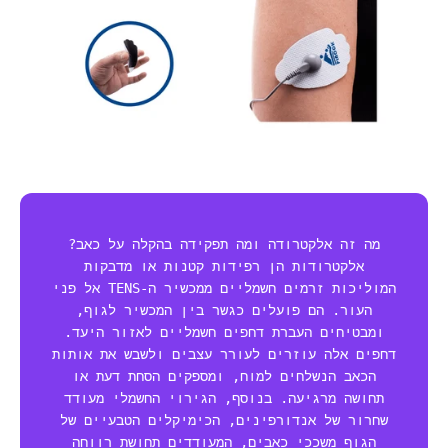
מה זה אלקטרודה ומה תפקידה בהקלה על כאב?
אלקטרודות הן רפידות קטנות או מדבקות
המוליכות זרמים חשמליים ממכשיר ה-TENS אל פני
העור. הם פועלים כגשר בין המכשיר לגוף,
ומבטיחים העברת דחפים חשמליים לאזור היעד.
דחפים אלה עוזרים לעורר עצבים ולשבש את אותות
הכאב הנשלחים למוח, ומספקים הסחת דעת או
תחושה מרגיעה. בנוסף, הגירוי החשמלי מעודד
שחרור של אנדורפינים, הכימיקלים הטבעיים של
הגוף משככי כאבים, המעודדים תחושת רווחה