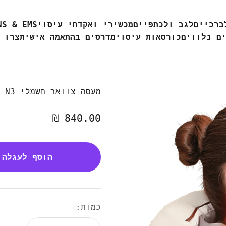
ברכיים
לגב ולכתפיים
מכשירי ואקדחי עיסוי
TENS & EMS מכ
ם נלווים
כורסאות עיסוי
מדרסים בהתאמה אישית
צרו 
מעסה צוואר חשמלי N3
מחיר מבצע
840.00 ₪
הוסף לעגלה
כמות: